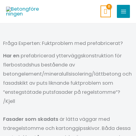
Hoppa
till
innehåll
Fråga Experten: Fuktproblem med prefabricerat?
Har en
prefabricerad ytterväggskonstruktion för
flerbostadshus bestående av
betongelement/mineralullsisolering/lättbetong och
fasadskikt av puts liknande fuktproblem som
”enstegstätade putsfasader på regelstomme”?
/Kjell
Fasader som skadats
är lätta väggar med
träregelstomme och kartonggipsskivor. Båda dessa