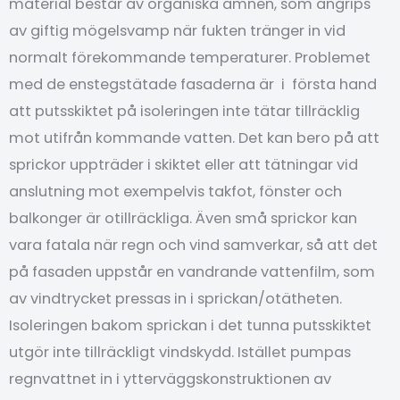
material består av organiska ämnen, som angrips
av giftig mögelsvamp när fukten tränger in vid
normalt förekommande temperaturer. Problemet
med de enstegstätade fasaderna är i första hand
att putsskiktet på isoleringen inte tätar tillräcklig
mot utifrån kommande vatten. Det kan bero på att
sprickor uppträder i skiktet eller att tätningar vid
anslutning mot exempelvis takfot, fönster och
balkonger är otillräckliga. Även små sprickor kan
vara fatala när regn och vind samverkar, så att det
på fasaden uppstår en vandrande vattenfilm, som
av vindtrycket pressas in i sprickan/otätheten.
Isoleringen bakom sprickan i det tunna putsskiktet
utgör inte tillräckligt vindskydd. Istället pumpas
regnvattnet in i ytterväggskonstruktionen av