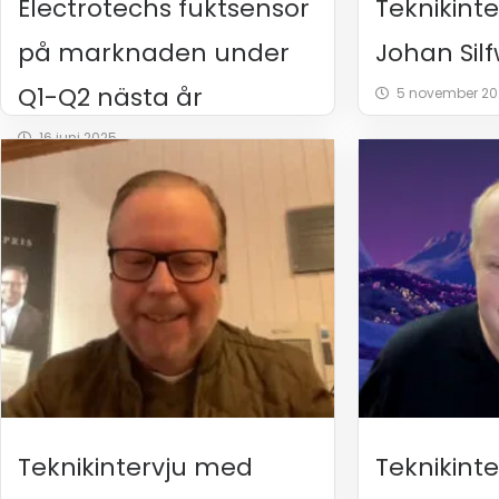
Electrotechs fuktsensor
Teknikint
på marknaden under
Johan Sil
Q1-Q2 nästa år
5 november 20
16 juni 2025
Teknikintervju med
Teknikint