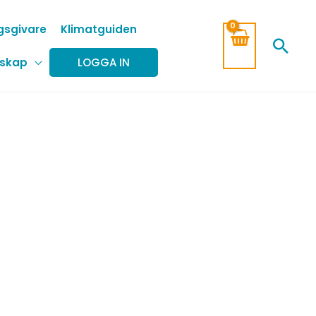
gsgivare
Klimatguiden
Sök
skap
LOGGA IN