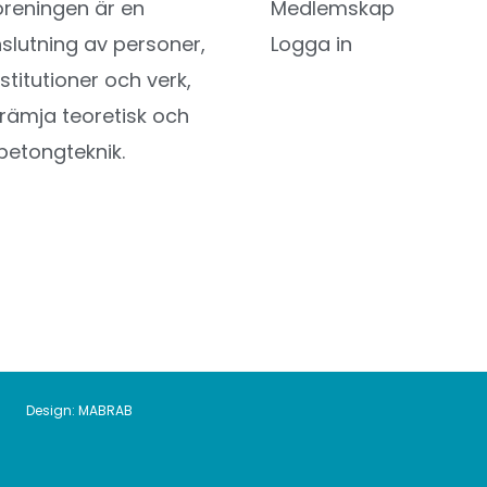
reningen är en
Medlemskap
utning av personer,
Logga in
nstitutioner och verk,
l främja teoretisk och
betongteknik.
Design:
MABRAB