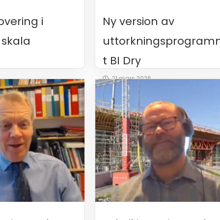
vering i
Ny version av
l skala
uttorkningsprogra
t BI Dry
21 mars 2026