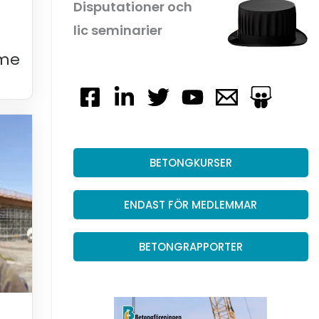
Disputa­tioner och
lic semi­na­rier
mme
BETONGKURSER
ENDAST FÖR MEDLEMMAR
BETONGRAPPORTER