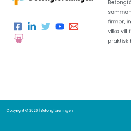
Betongfö
sammansl
firmor, i
vilka vil
praktisk 
Copyright © 2026 | Betongföreningen