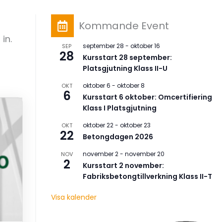
Kommande Event
in.
september 28
-
oktober 16
SEP
28
Kursstart 28 september:
Platsgjutning Klass II-U
oktober 6
-
oktober 8
OKT
6
Kursstart 6 oktober: Omcertifiering
Klass I Platsgjutning
oktober 22
-
oktober 23
OKT
22
Betongdagen 2026
november 2
-
november 20
NOV
2
Kursstart 2 november:
Fabriksbetongtillverkning Klass II-T
Visa kalender