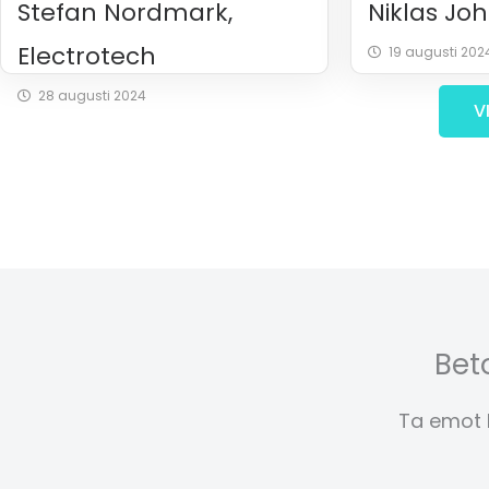
Stefan Nordmark,
Niklas Jo
Electrotech
19 augusti 202
28 augusti 2024
V
Bet
Ta emot B