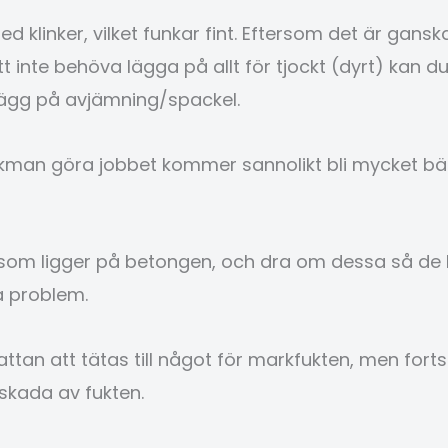
med klinker, vilket funkar fint. Eftersom det är gan
nte behöva lägga på allt för tjockt (dyrt) kan du 
lägg på avjämning/spackel.
ckman göra jobbet kommer sannolikt bli mycket bät
na som ligger på betongen, och dra om dessa så de b
da problem.
attan att tätas till något för markfukten, men for
skada av fukten.