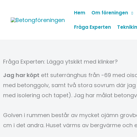
Hoppa
Hem
Om föreningen
till
innehåll
Fråga Experten
Teknikin
Fråga Experten: Lägga ytskikt med klinker?
Jag har köpt
ett suterränghus från -69 med oiso
med betonggolv, samt två stora sovrum där jag ri
med isolering och tapet). Jag har målat betongv
Golven i rummen består av mycket ojämn grovbe
cm i det andra. Huset värms av bergvärme och e