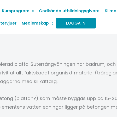
Kursprogram
Godkända utbildningsgivare
Klima
tervjuer
Medlemskap
LOGGA IN
lerad platta. Suterrängvåningen har badrum, och t
vit ut allt fuktskadat organiskt material (träreg
äggarna med silikatfärg.
tong (plattan?) som måste byggas upp ca 15-20 
lementens vattenledningar ligger på betongen med