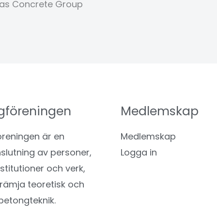
mas Concrete Group
gföreningen
Medlemskap
reningen är en
Medlemskap
utning av personer,
Logga in
nstitutioner och verk,
l främja teoretisk och
betongteknik.