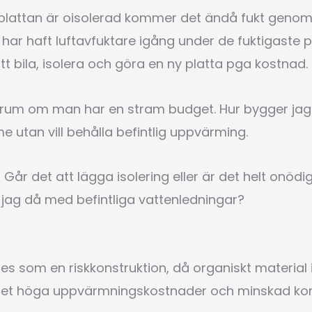
lattan är oisolerad kommer det ändå fukt genom 
har haft luftavfuktare igång under de fuktigaste p
t bila, isolera och göra en ny platta pga kostnad.
ssa rum om man har en stram budget. Hur bygger jag
e utan vill behålla befintlig uppvärming.
Går det att lägga isolering eller är det helt onö
jag då med befintliga vattenledningar?
 som en riskkonstruktion, då organiskt material 
 det höga uppvärmningskostnader och minskad ko