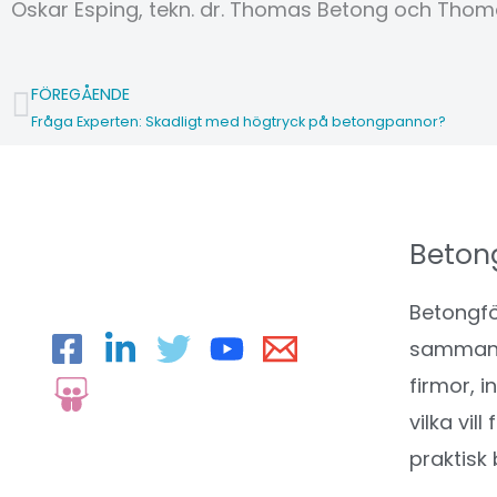
Oskar Esping, tekn. dr. Thomas Betong och Tho
FÖREGÅENDE
Föregående
Fråga Experten: Skadligt med högtryck på betongpannor?
Beton
Betongfö
sammansl
firmor, i
vilka vil
praktisk 