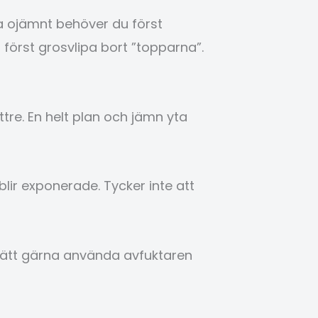
ska ojämnt behöver du först
först grosvlipa bort ”topparna”.
tre. En helt plan och jämn yta
lir exponerade. Tycker inte att
tsätt gärna använda avfuktaren