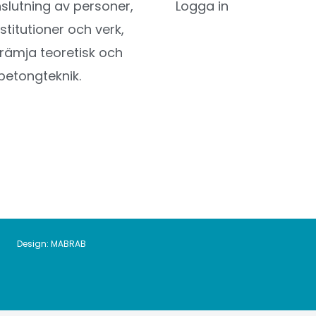
utning av personer,
Logga in
nstitutioner och verk,
l främja teoretisk och
betongteknik.
Design:
MABRAB