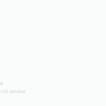
ll
n 22 oktober