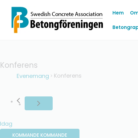
Hoppa
Hem
Om
till
innehåll
Betongrap
Konferens
Evenemang
Konferens
Evenemang
Idag
KOMMANDE
KOMMANDE