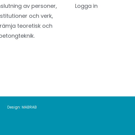
utning av personer,
Logga in
nstitutioner och verk,
l främja teoretisk och
betongteknik.
Design:
MABRAB