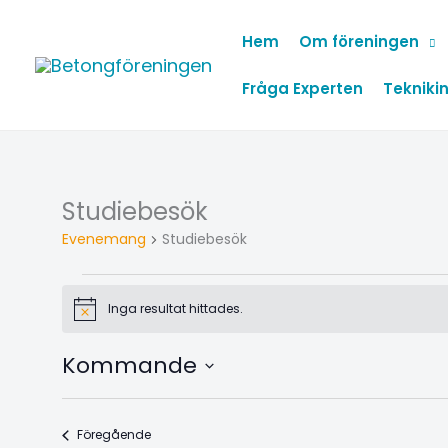
Hoppa
Hem
Om föreningen
till
innehåll
Fråga Experten
Teknikin
Studiebesök
Evenemang
Evenemang
Studiebesök
Inga resultat hittades.
Notis
Kommande
Välj
datum.
Evenemang
Föregående