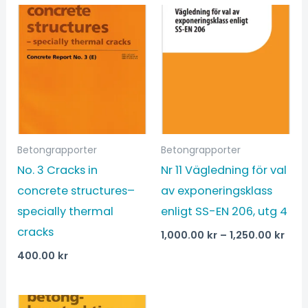
Prisi
1,00
till
1,25
Betongrapporter
Betongrapporter
No. 3 Cracks in
Nr 11 Vägledning för val
concrete structures–
av exponerings­klass
specially thermal
enligt SS-EN 206, utg 4
cracks
1,000.00
kr
–
1,250.00
kr
400.00
kr