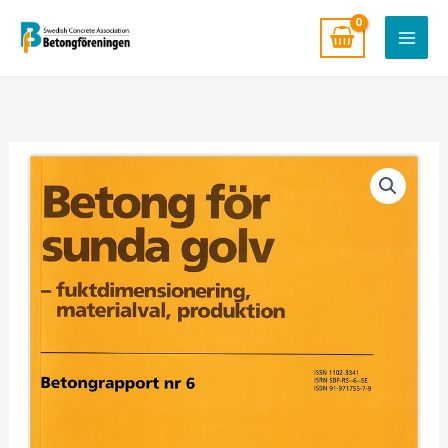
Hoppa
till
innehåll
Nr
6
Betong
för
sunda
golv
mängd